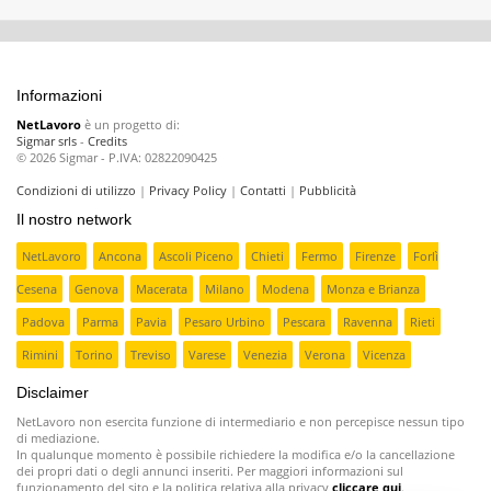
Informazioni
NetLavoro
è un progetto di:
Sigmar srls
-
Credits
© 2026 Sigmar - P.IVA: 02822090425
Condizioni di utilizzo
|
Privacy Policy
|
Contatti
|
Pubblicità
Il nostro network
NetLavoro
Ancona
Ascoli Piceno
Chieti
Fermo
Firenze
Forlì
Cesena
Genova
Macerata
Milano
Modena
Monza e Brianza
Padova
Parma
Pavia
Pesaro Urbino
Pescara
Ravenna
Rieti
Rimini
Torino
Treviso
Varese
Venezia
Verona
Vicenza
Disclaimer
NetLavoro non esercita funzione di intermediario e non percepisce nessun tipo
di mediazione.
In qualunque momento è possibile richiedere la modifica e/o la cancellazione
dei propri dati o degli annunci inseriti. Per maggiori informazioni sul
funzionamento del sito e la politica relativa alla privacy
cliccare qui
.