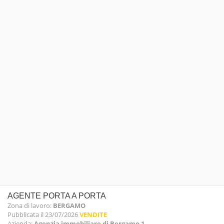
AGENTE PORTA A PORTA
Zona di lavoro:
BERGAMO
Pubblicata il 23/07/2026
VENDITE
Azienda:
Agenzia immobiliare di Bergamo 1