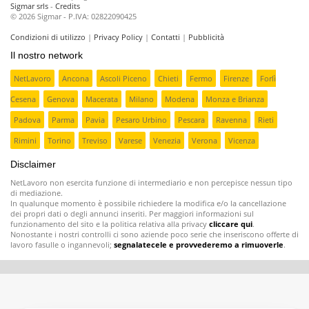
Sigmar srls
-
Credits
© 2026 Sigmar - P.IVA: 02822090425
Condizioni di utilizzo
|
Privacy Policy
|
Contatti
|
Pubblicità
Il nostro network
NetLavoro
Ancona
Ascoli Piceno
Chieti
Fermo
Firenze
Forlì
Cesena
Genova
Macerata
Milano
Modena
Monza e Brianza
Padova
Parma
Pavia
Pesaro Urbino
Pescara
Ravenna
Rieti
Rimini
Torino
Treviso
Varese
Venezia
Verona
Vicenza
Disclaimer
NetLavoro non esercita funzione di intermediario e non percepisce nessun tipo
di mediazione.
In qualunque momento è possibile richiedere la modifica e/o la cancellazione
dei propri dati o degli annunci inseriti. Per maggiori informazioni sul
funzionamento del sito e la politica relativa alla privacy
cliccare qui
.
Nonostante i nostri controlli ci sono aziende poco serie che inseriscono offerte di
lavoro fasulle o ingannevoli;
segnalatecele e provvederemo a rimuoverle
.