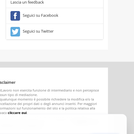
Lascia un feedback
Seguici su Facebook
Seguici su Twitter
sclaimer
tLavoro non esercita funzione di intermediario e non percepisce
ssun tipo di mediazione.
 qualunque momento è possibile richiedere la modifica e/o la
ncellazione dei propri dati o degli annunci inseriti. Per maggiori
formazioni sul funzionamento del sito e la politica relativa alla
ivacy
cliccare qui
.
nostante i nostri controlli ci sono aziende poco serie che
seriscono offerte di lavoro fasulle o ingannevoli;
segnalatecele e
ovvederemo a rimuoverle
.