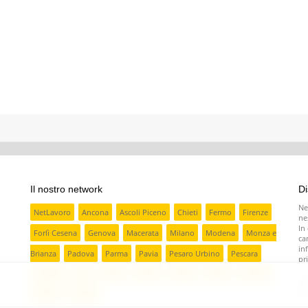
Il nostro network
Di
Ne
NetLavoro
Ancona
Ascoli Piceno
Chieti
Fermo
Firenze
ne
In
Forlì Cesena
Genova
Macerata
Milano
Modena
Monza e
ca
in
Brianza
Padova
Parma
Pavia
Pesaro Urbino
Pescara
pr
No
Ravenna
Rieti
Rimini
Torino
Treviso
Varese
Venezia
in
pr
Verona
Vicenza