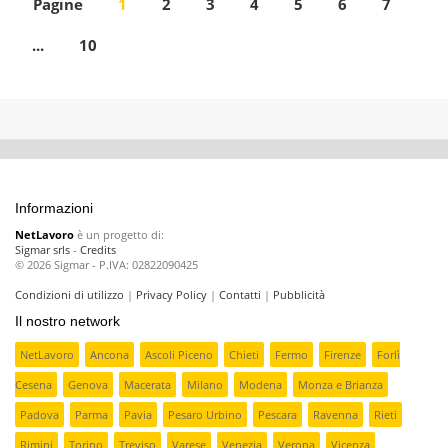
Pagine
1
2
3
4
5
6
7
...
10
Informazioni
NetLavoro
è un progetto di:
Sigmar srls
-
Credits
© 2026 Sigmar - P.IVA: 02822090425
Condizioni di utilizzo
|
Privacy Policy
|
Contatti
|
Pubblicità
Il nostro network
NetLavoro
Ancona
Ascoli Piceno
Chieti
Fermo
Firenze
Forlì
Cesena
Genova
Macerata
Milano
Modena
Monza e Brianza
Padova
Parma
Pavia
Pesaro Urbino
Pescara
Ravenna
Rieti
Rimini
Torino
Treviso
Varese
Venezia
Verona
Vicenza