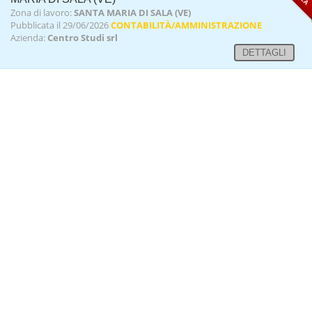
Zona di lavoro:
SANTA MARIA DI SALA (VE)
Pubblicata il 29/06/2026
CONTABILITÀ/AMMINISTRAZIONE
Azienda:
Centro Studi srl
DETTAGLI