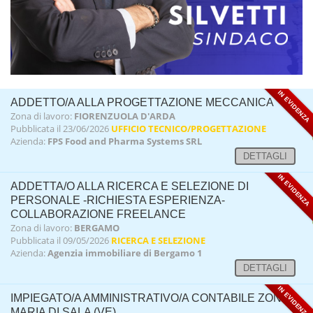
IN EVIDENZA
ADDETTO/A ALLA PROGETTAZIONE MECCANICA
Zona di lavoro:
FIORENZUOLA D'ARDA
Pubblicata il 23/06/2026
UFFICIO TECNICO/PROGETTAZIONE
Azienda:
FPS Food and Pharma Systems SRL
DETTAGLI
IN EVIDENZA
ADDETTA/O ALLA RICERCA E SELEZIONE DI
PERSONALE -RICHIESTA ESPERIENZA-
COLLABORAZIONE FREELANCE
Zona di lavoro:
BERGAMO
Pubblicata il 09/05/2026
RICERCA E SELEZIONE
Azienda:
Agenzia immobiliare di Bergamo 1
DETTAGLI
IN EVIDENZA
IMPIEGATO/A AMMINISTRATIVO/A CONTABILE ZONA S.
MARIA DI SALA (VE)