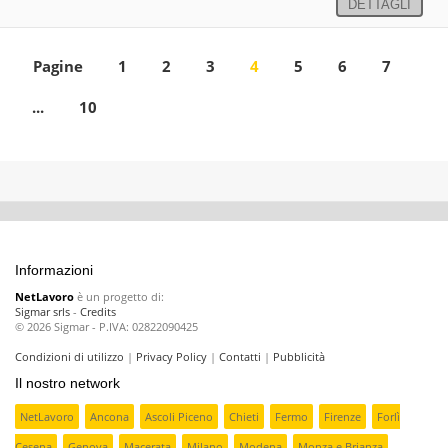
DETTAGLI
Pagine
1
2
3
4
5
6
7
...
10
Informazioni
NetLavoro
è un progetto di:
Sigmar srls
-
Credits
© 2026 Sigmar - P.IVA: 02822090425
Condizioni di utilizzo
|
Privacy Policy
|
Contatti
|
Pubblicità
Il nostro network
NetLavoro
Ancona
Ascoli Piceno
Chieti
Fermo
Firenze
Forlì
Cesena
Genova
Macerata
Milano
Modena
Monza e Brianza