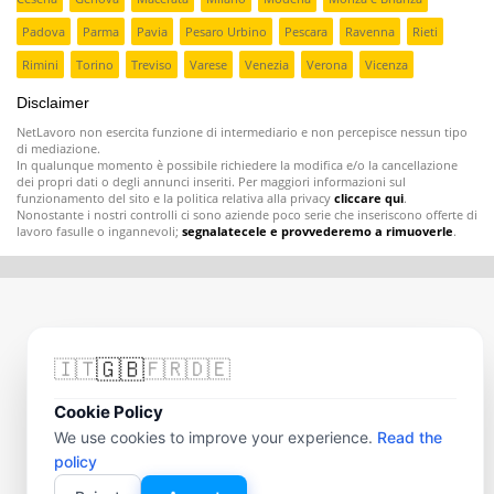
Padova
Parma
Pavia
Pesaro Urbino
Pescara
Ravenna
Rieti
Rimini
Torino
Treviso
Varese
Venezia
Verona
Vicenza
Disclaimer
NetLavoro non esercita funzione di intermediario e non percepisce nessun tipo
di mediazione.
In qualunque momento è possibile richiedere la modifica e/o la cancellazione
dei propri dati o degli annunci inseriti. Per maggiori informazioni sul
funzionamento del sito e la politica relativa alla privacy
cliccare qui
.
Nonostante i nostri controlli ci sono aziende poco serie che inseriscono offerte di
lavoro fasulle o ingannevoli;
segnalatecele e provvederemo a rimuoverle
.
🇬🇧
🇮🇹
🇫🇷
🇩🇪
Cookie Policy
We use cookies to improve your experience.
Read the
policy