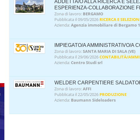
ADDETTA/O ALLA RICERCA E SELE
ESPERIENZA-COLLABORAZIONE 
Zona di lavoro:
BERGAMO
Pubblicata il 09/05/2026
RICERCA E SELEZION
Azienda:
Agenzia immobiliare di Bergamo 1
IMPIEGATO/A AMMINISTRATIVO/A CO
Zona di lavoro:
SANTA MARIA DI SALA (VE)
Pubblicata il 29/06/2026
CONTABILITÀ/AMMI
Azienda:
Centro Studi srl
WELDER CARPENTIERE SALDATOR
Zona di lavoro:
AFFI
Pubblicata il 22/05/2026
PRODUZIONE
Azienda:
Baumann Sideloaders