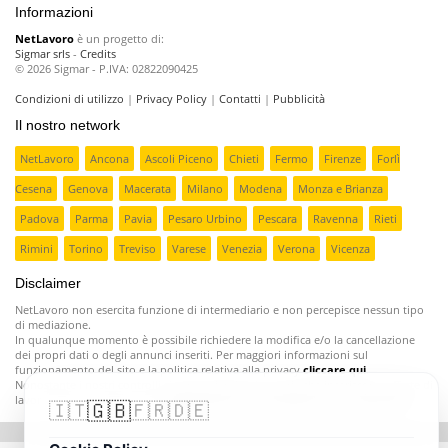
Informazioni
NetLavoro
è un progetto di:
Sigmar srls
-
Credits
© 2026 Sigmar - P.IVA: 02822090425
Condizioni di utilizzo
|
Privacy Policy
|
Contatti
|
Pubblicità
Il nostro network
NetLavoro
Ancona
Ascoli Piceno
Chieti
Fermo
Firenze
Forlì
Cesena
Genova
Macerata
Milano
Modena
Monza e Brianza
Padova
Parma
Pavia
Pesaro Urbino
Pescara
Ravenna
Rieti
Rimini
Torino
Treviso
Varese
Venezia
Verona
Vicenza
Disclaimer
NetLavoro non esercita funzione di intermediario e non percepisce nessun tipo
di mediazione.
In qualunque momento è possibile richiedere la modifica e/o la cancellazione
dei propri dati o degli annunci inseriti. Per maggiori informazioni sul
funzionamento del sito e la politica relativa alla privacy
cliccare qui
.
Nonostante i nostri controlli ci sono aziende poco serie che inseriscono offerte di
lavoro fasulle o ingannevoli;
segnalatecele e provvederemo a rimuoverle
.
🇬🇧
🇮🇹
🇫🇷
🇩🇪