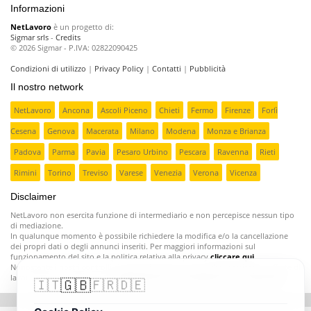
Informazioni
NetLavoro
è un progetto di:
Sigmar srls
-
Credits
© 2026 Sigmar - P.IVA: 02822090425
Condizioni di utilizzo
|
Privacy Policy
|
Contatti
|
Pubblicità
Il nostro network
NetLavoro
Ancona
Ascoli Piceno
Chieti
Fermo
Firenze
Forlì
Cesena
Genova
Macerata
Milano
Modena
Monza e Brianza
Padova
Parma
Pavia
Pesaro Urbino
Pescara
Ravenna
Rieti
Rimini
Torino
Treviso
Varese
Venezia
Verona
Vicenza
Disclaimer
NetLavoro non esercita funzione di intermediario e non percepisce nessun tipo
di mediazione.
In qualunque momento è possibile richiedere la modifica e/o la cancellazione
dei propri dati o degli annunci inseriti. Per maggiori informazioni sul
funzionamento del sito e la politica relativa alla privacy
cliccare qui
.
Nonostante i nostri controlli ci sono aziende poco serie che inseriscono offerte di
lavoro fasulle o ingannevoli;
segnalatecele e provvederemo a rimuoverle
.
🇬🇧
🇮🇹
🇫🇷
🇩🇪