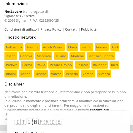
Informazioni
NetLavoro
è un progetto di:
Sigmar srls
-
Credits
© 2026 Sigmar - P.IVA: 02822090425
Condizioni di utilizzo
|
Privacy Policy
|
Contatti
|
Pubblicità
Il nostro network
NetLavoro
Ancona
Ascoli Piceno
Chieti
Fermo
Firenze
Forlì
Cesena
Genova
Macerata
Milano
Modena
Monza e Brianza
Padova
Parma
Pavia
Pesaro Urbino
Pescara
Ravenna
Rieti
Rimini
Torino
Treviso
Varese
Venezia
Verona
Vicenza
Disclaimer
NetLavoro non esercita funzione di intermediario e non percepisce nessun tipo
di mediazione.
In qualunque momento è possibile richiedere la modifica e/o la cancellazione
dei propri dati o degli annunci inseriti. Per maggiori informazioni sul
funzionamento del sito e la politica relativa alla privacy
cliccare qui
.
Nonostante i nostri controlli ci sono aziende poco serie che inseriscono offerte di
lavoro fasulle o ingannevoli;
segnalatecele e provvederemo a rimuoverle
.
🇬🇧
🇮🇹
🇫🇷
🇩🇪