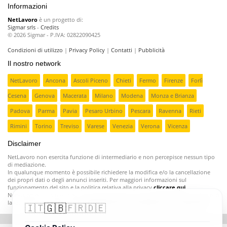
Informazioni
NetLavoro
è un progetto di:
Sigmar srls
-
Credits
© 2026 Sigmar - P.IVA: 02822090425
Condizioni di utilizzo
|
Privacy Policy
|
Contatti
|
Pubblicità
Il nostro network
NetLavoro
Ancona
Ascoli Piceno
Chieti
Fermo
Firenze
Forlì
Cesena
Genova
Macerata
Milano
Modena
Monza e Brianza
Padova
Parma
Pavia
Pesaro Urbino
Pescara
Ravenna
Rieti
Rimini
Torino
Treviso
Varese
Venezia
Verona
Vicenza
Disclaimer
NetLavoro non esercita funzione di intermediario e non percepisce nessun tipo
di mediazione.
In qualunque momento è possibile richiedere la modifica e/o la cancellazione
dei propri dati o degli annunci inseriti. Per maggiori informazioni sul
funzionamento del sito e la politica relativa alla privacy
cliccare qui
.
Nonostante i nostri controlli ci sono aziende poco serie che inseriscono offerte di
lavoro fasulle o ingannevoli;
segnalatecele e provvederemo a rimuoverle
.
🇬🇧
🇮🇹
🇫🇷
🇩🇪