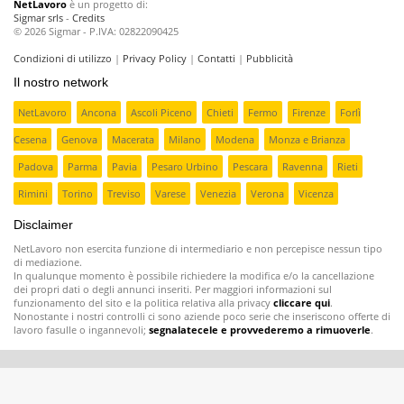
NetLavoro
è un progetto di:
Sigmar srls
-
Credits
© 2026 Sigmar - P.IVA: 02822090425
Condizioni di utilizzo
|
Privacy Policy
|
Contatti
|
Pubblicità
Il nostro network
NetLavoro
Ancona
Ascoli Piceno
Chieti
Fermo
Firenze
Forlì
Cesena
Genova
Macerata
Milano
Modena
Monza e Brianza
Padova
Parma
Pavia
Pesaro Urbino
Pescara
Ravenna
Rieti
Rimini
Torino
Treviso
Varese
Venezia
Verona
Vicenza
Disclaimer
NetLavoro non esercita funzione di intermediario e non percepisce nessun tipo
di mediazione.
In qualunque momento è possibile richiedere la modifica e/o la cancellazione
dei propri dati o degli annunci inseriti. Per maggiori informazioni sul
funzionamento del sito e la politica relativa alla privacy
cliccare qui
.
Nonostante i nostri controlli ci sono aziende poco serie che inseriscono offerte di
lavoro fasulle o ingannevoli;
segnalatecele e provvederemo a rimuoverle
.